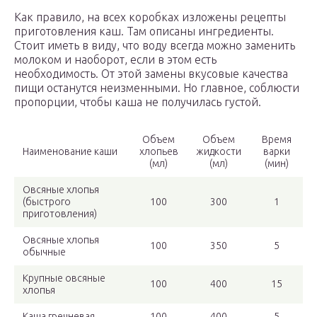
Как правило, на всех коробках изложены рецепты
приготовления каш. Там описаны ингредиенты.
Стоит иметь в виду, что воду всегда можно заменить
молоком и наоборот, если в этом есть
необходимость. От этой замены вкусовые качества
пищи останутся неизменными. Но главное, соблюсти
пропорции, чтобы каша не получилась густой.
Объем
Объем
Время
Наименование каши
хлопьев
жидкости
варки
(мл)
(мл)
(мин)
Овсяные хлопья
(быстрого
100
300
1
приготовления)
Овсяные хлопья
100
350
5
обычные
Крупные овсяные
100
400
15
хлопья
Каша гречневая
100
400
5