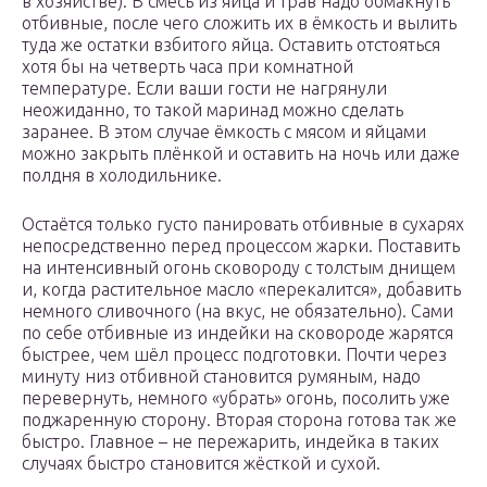
в хозяйстве). В смесь из яйца и трав надо обмакнуть
отбивные, после чего сложить их в ёмкость и вылить
туда же остатки взбитого яйца. Оставить отстояться
хотя бы на четверть часа при комнатной
температуре. Если ваши гости не нагрянули
неожиданно, то такой маринад можно сделать
заранее. В этом случае ёмкость с мясом и яйцами
можно закрыть плёнкой и оставить на ночь или даже
полдня в холодильнике.
Остаётся только густо панировать отбивные в сухарях
непосредственно перед процессом жарки. Поставить
на интенсивный огонь сковороду с толстым днищем
и, когда растительное масло «перекалится», добавить
немного сливочного (на вкус, не обязательно). Сами
по себе отбивные из индейки на сковороде жарятся
быстрее, чем шёл процесс подготовки. Почти через
минуту низ отбивной становится румяным, надо
перевернуть, немного «убрать» огонь, посолить уже
поджаренную сторону. Вторая сторона готова так же
быстро. Главное – не пережарить, индейка в таких
случаях быстро становится жёсткой и сухой.