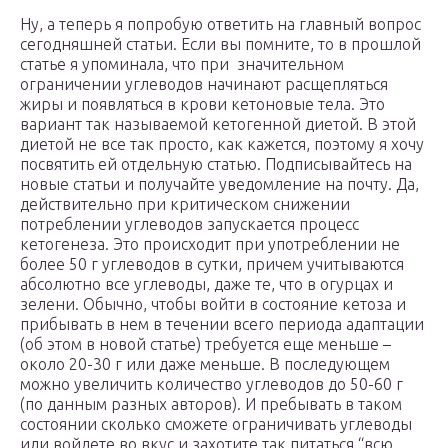
Ну, а теперь я попробую ответить на главный вопрос
сегодняшней статьи. Если вы помните, то в прошлой
статье я упоминала, что при значительном
ограничении углеводов начинают расщепляться
жиры и появляться в крови кетоновые тела. Это
вариант так называемой кетогенной диетой. В этой
диетой не все так просто, как кажется, поэтому я хочу
посвятить ей отдельную статью. Подписывайтесь на
новые статьи и получайте уведомление на почту. Да,
действительно при критическом снижении
потреблении углеводов запускается процесс
кетогенеза. Это происходит при употреблении не
более 50 г углеводов в сутки, причем учитываются
абсолютно все углеводы, даже те, что в огурцах и
зелени. Обычно, чтобы войти в состояние кетоза и
прибывать в нем в течении всего периода адаптации
(об этом в новой статье) требуется еще меньше –
около 20-30 г или даже меньше. В последующем
можно увеличить количество углеводов до 50-60 г
(по данным разных авторов). И пребывать в таком
состоянии сколько сможете ограничивать углеводы
или войдете во вкус и захотите так питаться “всю