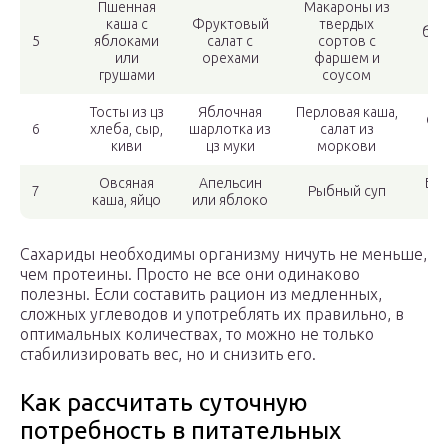
Пшенная
Макароны из
Л
каша с
Фруктовый
твердых
буж
5
яблоками
салат с
сортов с
са
или
орехами
фаршем и
ка
грушами
соусом
Тосты из цз
Яблочная
Перловая каша,
Ов
6
хлеба, сыр,
шарлотка из
салат из
киви
цз муки
моркови
Овсяная
Апельсин
Бе
7
Рыбный суп
каша, яйцо
или яблоко
о
Сахариды необходимы организму ничуть не меньше,
чем протеины. Просто не все они одинаково
полезны. Если составить рацион из медленных,
сложных углеводов и употреблять их правильно, в
оптимальных количествах, то можно не только
стабилизировать вес, но и снизить его.
Как рассчитать суточную
потребность в питательных