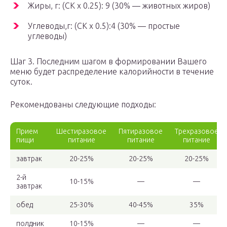
Жиры, г: (СК х 0.25): 9 (30% — животных жиров)
Углеводы,г: (СК х 0.5):4 (30% — простые
углеводы)
Шаг 3. Последним шагом в формировании Вашего
меню будет распределение калорийности в течение
суток.
Рекомендованы следующие подходы:
Прием
Шестиразовое
Пятиразовое
Трехразовое
пищи
питание
питание
питание
завтрак
20-25%
20-25%
20-25%
2-й
10-15%
—
—
завтрак
обед
25-30%
40-45%
35%
полдник
10-15%
—
—