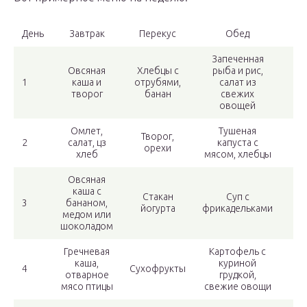
День
Завтрак
Перекус
Обед
Пе
Запеченная
Овсяная
Хлебцы с
рыба и рис,
Л
1
каша и
отрубями,
салат из
ве
творог
банан
свежих
о
овощей
Омлет,
Тушеная
Тв
Творог,
2
салат, цз
капуста с
орехи
хлеб
мясом, хлебцы
по
Овсяная
каша с
Стакан
Суп с
С
3
бананом,
йогурта
фрикадельками
к
медом или
шоколадом
Гречневая
Картофель с
каша,
куриной
4
Сухофрукты
Т
отварное
грудкой,
мясо птицы
свежие овощи