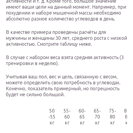
активности и т. д. Кроме того, большое значение
имеют ваши цели на данный момент. Например, при
похудении и наборе мышечной массы необходимо
абсолютно разное количество углеводов в день.
В качестве примера проведены расчёты для
мужчины и женщины 30 лет, среднего роста с низкой
активностью. Смотрите таблицу ниже.
В случае с набором веса взята средняя активность (3
тренировки в неделю).
Учитывая ваш пол, вес и цель, связанную с весом,
можете определить свою потребность в углеводах.
Конечно, показатель примерный, но погрешность
будет не сильно большой.
50
55-
60-
65-
75-
80-
-55
60
65
70
80
85
кг
кг
кг
кг
кг
кг