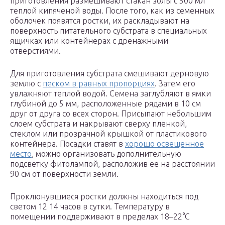
приготовления размешивают стакан золы с 500 мл
теплой кипяченой воды. После того, как из семенных
оболочек появятся ростки, их раскладывают на
поверхность питательного субстрата в специальных
ящичках или контейнерах с дренажными
отверстиями.
Для приготовления субстрата смешивают дерновую
землю с
песком в равных пропорциях
. Затем его
увлажняют теплой водой. Семена заглубляют в ямки
глубиной до 5 мм, расположенные рядами в 10 см
друг от друга со всех сторон. Присыпают небольшим
слоем субстрата и накрывают сверху пленкой,
стеклом или прозрачной крышкой от пластикового
контейнера. Посадки ставят в
хорошо освещенное
место
, можно организовать дополнительную
подсветку фитолампой, расположив ее на расстоянии
90 см от поверхности земли.
Проклюнувшиеся ростки должны находиться под
светом 12 14 часов в сутки. Температуру в
помещении поддерживают в пределах 18–22°С