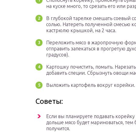
Сполоснуть корейку, промокнуть бума
на куске много, то срезать его или раз
В глубокой тарелке смешать соевый со
солью. Натереть полученной смесью к
кастрюлю крышкой, на 2 часа.
Переложить мясо в жаропрочную форм
отправить запекаться в прогретую дух
градусов).
Картошку почистить, помыть. Нарезат
добавить специи. Сбрызнуть овощи ма
Выложить картофель вокруг корейки. 
Советы:
Если вы планируете подавать корейку н
дольше мясо будет мариноваться, тем 
получится.