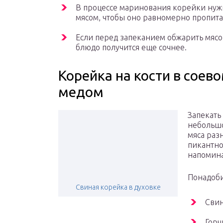
В процессе маринования корейки нужн
мясом, чтобы оно равномерно пропита
Если перед запеканием обжарить мясо 
блюдо получится еще сочнее.
Корейка на кости в соево
медом
Запекать
небольшо
мяса раз
пикантно
напомина
Понадоби
Свиная корейка в духовке
Свин
Горч