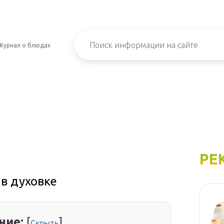
Журнал о блюдах
РЕ
 в духовке
ние:
[
]
Скрыть