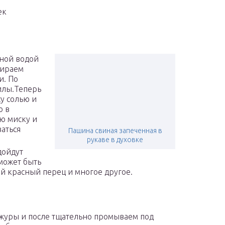
ек
ной водой
тираем
и. По
илы.Теперь
су солью и
о в
ю миску и
аться
Пашина свиная запеченная в
рукаве в духовке
дойдут
может быть
ый красный перец и многое другое.
журы и после тщательно промываем под