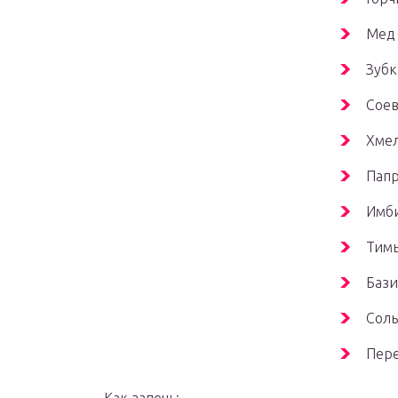
Мед 
Зубк
Соев
Хмел
Папр
Имби
Тимь
Бази
Соль
Пере