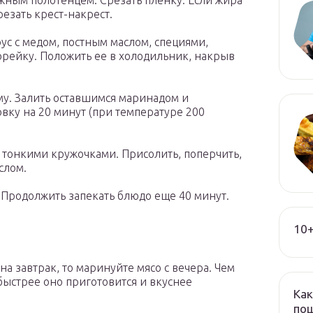
жным полотенцем. Срезать пленку. Если жира
резать крест-накрест.
ус с медом, постным маслом, специями,
орейку. Положить ее в холодильник, накрыв
у. Залить оставшимся маринадом и
овку на 20 минут (при температуре 200
ь тонкими кружочками. Присолить, поперчить,
слом.
Продолжить запекать блюдо еще 40 минут.
10+
а завтрак, то маринуйте мясо с вечера. Чем
быстрее оно приготовится и вкуснее
Как
пош